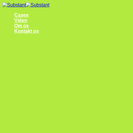
Fortsæt
til
Cases
indhold
Viden
Om os
Kontakt os