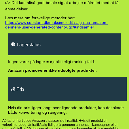
👉 Det kan altså godt betale sig at arbejde målrettet med at få
anmeldelser.
Læs mere om forskellige metoder her:
https://www.substant.dk/maksimer-dit-salg-paa-amazon-
gennem-user-generated-content-ugc/#indsamler
🛑
Lagerstatus
Ingen varer på lager = øjeblikkeligt ranking-fald.
Amazon promoverer ikke udsolgte produkter.
💰
Pris
Hvis din pris ligger langt over lignende produkter, kan det skade
både konvertering og rangering.
A9 lærer hurtigt og Amazon tilpasser sig i realtid. Hvis dit produkt er
veloptimeret og får trafik/salg tidligt (fx gennem annoncer, kampagner eller
rabatter), tolker A9 det som et stærkt signal – og begynder at vise produktet