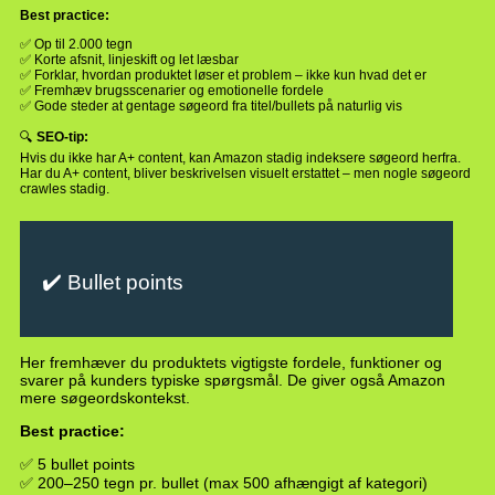
Best practice:
✅ Op til 2.000 tegn
✅ Korte afsnit, linjeskift og let læsbar
✅ Forklar, hvordan produktet løser et problem – ikke kun hvad det er
✅ Fremhæv brugsscenarier og emotionelle fordele
✅ Gode steder at gentage søgeord fra titel/bullets på naturlig vis
🔍
SEO-tip:
Hvis du ikke har A+ content, kan Amazon stadig indeksere søgeord herfra.
Har du A+ content, bliver beskrivelsen visuelt erstattet – men nogle søgeord
crawles stadig.
✔️ Bullet points
Her fremhæver du produktets vigtigste fordele, funktioner og
svarer på kunders typiske spørgsmål. De giver også Amazon
mere søgeordskontekst.
Best practice:
✅ 5 bullet points
✅ 200–250 tegn pr. bullet (max 500 afhængigt af kategori)