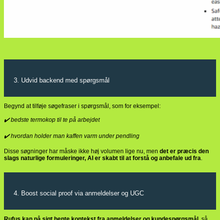
3. Udvid backend med spørgsmål
Begynd at tilføje søgefraser i spørgsmål, som for eksempel:
✔️ bedste termokop til te på arbejdet
✔️ hvordan holder man kaffen varm under pendling
Disse søgninger har måske ikke høj volumen lige nu, men
det er præcis den
slags naturlige formuleringer, AI er skabt til at forstå og anbefale ud fra
.
4. Boost social proof via anmeldelser og UGC
Rufus kan på sigt hente kontekst fra anmeldelser og kundespørgsmål
, så