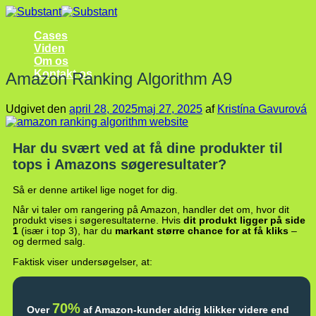
Fortsæt
til
Cases
indhold
Viden
Om os
Kontakt os
Amazon Ranking Algorithm A9
Udgivet den
april 28, 2025
maj 27, 2025
af
Kristína Gavurová
Har du svært ved at få dine produkter til
tops i Amazons søgeresultater?
Så er denne artikel lige noget for dig.
Når vi taler om rangering på Amazon, handler det om, hvor dit
produkt vises i søgeresultaterne. Hvis
dit produkt ligger på side
1
(især i top 3), har du
markant større chance for at få kliks
–
og dermed salg.
Faktisk viser undersøgelser, at:
70%
Over
af Amazon-kunder aldrig klikker videre end