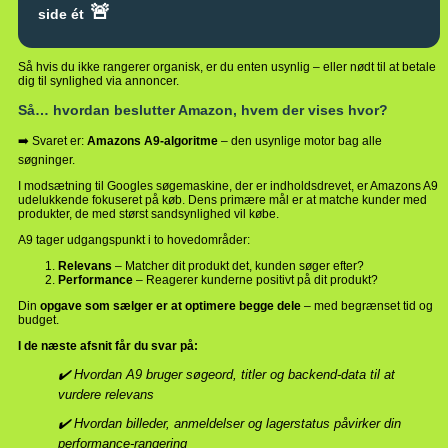
🚨
side ét
Så hvis du ikke rangerer organisk, er du enten usynlig – eller nødt til at betale
dig til synlighed via annoncer.
Så… hvordan beslutter Amazon, hvem der vises hvor?
➡️ Svaret er:
Amazons A9-algoritme
– den usynlige motor bag alle
søgninger.
I modsætning til Googles søgemaskine, der er indholdsdrevet, er Amazons A9
udelukkende fokuseret på køb. Dens primære mål er at matche kunder med
produkter, de med størst sandsynlighed vil købe.
A9 tager udgangspunkt i to hovedområder:
Relevans
– Matcher dit produkt det, kunden søger efter?
Performance
– Reagerer kunderne positivt på dit produkt?
Din
opgave som sælger er at optimere begge dele
– med begrænset tid og
budget.
I de næste afsnit får du svar på:
✔️ Hvordan A9 bruger søgeord, titler og backend-data til at
vurdere relevans
✔️ Hvordan billeder, anmeldelser og lagerstatus påvirker din
performance-rangering