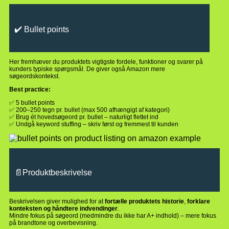
✔️ Bullet points
Her fremhæver du produktets vigtigste fordele, funktioner og svarer på
kunders typiske spørgsmål. De giver også Amazon mere
søgeordskontekst.
Best practice:
✅ 5 bullet points
✅ 200–250 tegn pr. bullet (max 500 afhængigt af kategori)
✅ Brug ét hovedsøgeord pr. bullet – naturligt flettet ind
✅ Undgå keyword stuffing – skriv først og fremmest til kunden
📄Produktbeskrivelse
Beskrivelsen giver mulighed for at
fortælle produktets historie
,
forklare
konteksten og håndtere indvendinger
.
Mindre fokus på søgeord (medmindre du ikke har A+ indhold) – mere fokus
på brandtone og overbevisning.