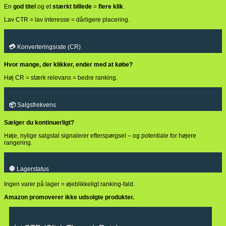
En
god titel
og et
stærkt billede
=
flere klik
.
Lav CTR = lav interesse = dårligere placering.
💳
Konverteringsrate (CR)
Hvor mange, der klikker, ender med at købe?
Høj CR = stærk relevans = bedre ranking.
📦
Salgsfrekvens
Sælger du kontinuerligt?
Høje, nylige salgstal signalerer efterspørgsel – og potentiale for højere
rangering.
🛑
Lagerstatus
Ingen varer på lager = øjeblikkeligt ranking-fald.
Amazon promoverer ikke udsolgte produkter.