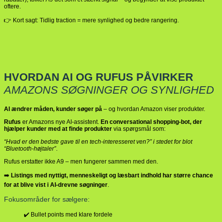
oftere.
👉 Kort sagt: Tidlig traction = mere synlighed og bedre rangering.
HVORDAN AI OG RUFUS PÅVIRKER
AMAZONS SØGNINGER OG SYNLIGHED
AI ændrer måden, kunder søger på
– og hvordan Amazon viser produkter.
Rufus
er Amazons nye AI-assistent.
En conversational shopping-bot, der
hjælper kunder med at finde produkter
via spørgsmål som:
“Hvad er den bedste gave til en tech-interesseret ven?” i stedet for blot
“Bluetooth-højtaler”
.
Rufus erstatter ikke A9 – men fungerer sammen med den.
➡️
Listings med nyttigt, menneskeligt og læsbart indhold har større chance
for at blive vist i AI-drevne søgninger
.
Fokusområder for sælgere:
✔️ Bullet points med klare fordele