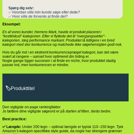
Spørg dig selv:
✅ Hvordan ville min kunde søge efter dette?
✅ Hvor ville de forvente at finde det?
Eksempel:
En af vores kunder, Herrens Mark, havde et produkt placeret i
“kosttilskud”-kategorien. Efter vi flyttede det til “overgangsalder”-
kategorien, steg performance markant. Produktet lå tidligere i en bred
kategori med stor konkurrence og matchede ikke søgehensigten godt nok.
Hvis du går ind i en ekstremt konkurrencepræget kategori, kan det være
svært at rangere – uanset hvor optimeret din listing er.
Nogle gange ligger succesen i at finde en niche, hvor produktet stadig
passer ind, men konkurrencen er mindre.
🏷️
Produkttitel
Den vigtigste on-page rankingfaktor.
Jo tættere dine vigtigste søgeord er på starten af titlen, desto bedre.
Best practice:
✅ Længde:
Under 200 tegn – optimal længde er typisk 110–150 tegn. Tjek
Amazon’s kategori-specifikke style guide, da nogle har strengere grænser