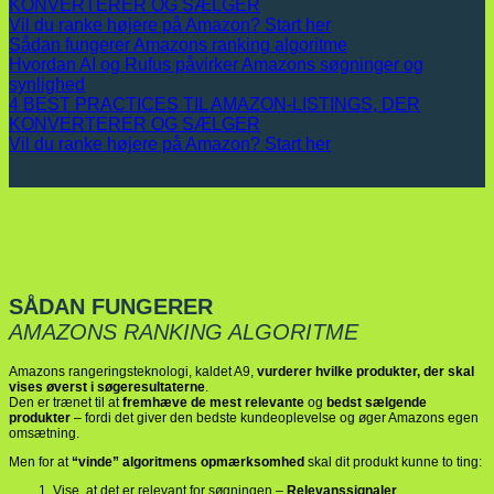
KONVERTERER OG SÆLGER
Vil du ranke højere på Amazon? Start her
Sådan fungerer Amazons ranking algoritme
Hvordan AI og Rufus påvirker Amazons søgninger og
synlighed
4 BEST PRACTICES TIL AMAZON-LISTINGS, DER
KONVERTERER OG SÆLGER
Vil du ranke højere på Amazon? Start her
SÅDAN FUNGERER
AMAZONS RANKING ALGORITME
Amazons rangeringsteknologi, kaldet A9,
vurderer hvilke produkter, der skal
vises øverst i søgeresultaterne
.
Den er trænet til at
fremhæve de mest relevante
og
bedst sælgende
produkter
– fordi det giver den bedste kundeoplevelse og øger Amazons egen
omsætning.
Men for at
“vinde” algoritmens opmærksomhed
skal dit produkt kunne to ting:
Vise, at det er relevant for søgningen –
Relevanssignaler