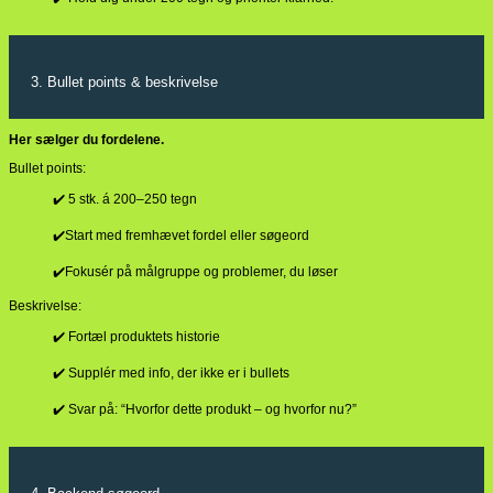
3. Bullet points & beskrivelse
Her sælger du fordelene.
Bullet points:
✔️ 5 stk. á 200–250 tegn
✔️Start med fremhævet fordel eller søgeord
✔️Fokusér på målgruppe og problemer, du løser
Beskrivelse:
✔️ Fortæl produktets historie
✔️ Supplér med info, der ikke er i bullets
✔️ Svar på: “Hvorfor dette produkt – og hvorfor nu?”