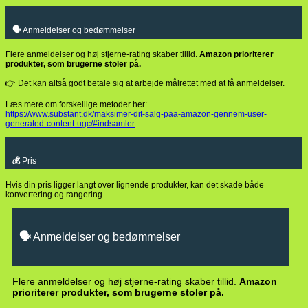
🗣️
Anmeldelser og bedømmelser
Flere anmeldelser og høj stjerne-rating skaber tillid.
Amazon prioriterer
produkter, som brugerne stoler på.
👉 Det kan altså godt betale sig at arbejde målrettet med at få anmeldelser.
Læs mere om forskellige metoder her:
https://www.substant.dk/maksimer-dit-salg-paa-amazon-gennem-user-
generated-content-ugc/#indsamler
💰
Pris
Hvis din pris ligger langt over lignende produkter, kan det skade både
konvertering og rangering.
🗣️
Anmeldelser og bedømmelser
Flere anmeldelser og høj stjerne-rating skaber tillid.
Amazon
prioriterer produkter, som brugerne stoler på.