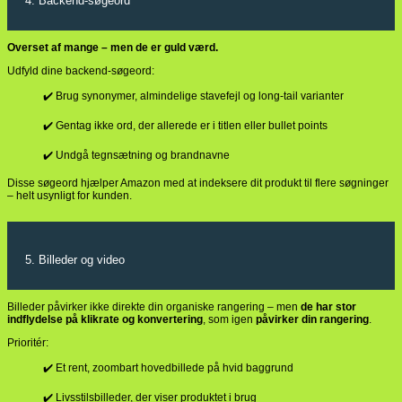
4. Backend-søgeord
Overset af mange – men de er guld værd.
Udfyld dine backend-søgeord:
✔️ Brug synonymer, almindelige stavefejl og long-tail varianter
✔️ Gentag ikke ord, der allerede er i titlen eller bullet points
✔️ Undgå tegnsætning og brandnavne
Disse søgeord hjælper Amazon med at indeksere dit produkt til flere søgninger
– helt usynligt for kunden.
5. Billeder og video
Billeder påvirker ikke direkte din organiske rangering – men
de har stor
indflydelse på klikrate og konvertering
, som igen
påvirker din rangering
.
Prioritér:
✔️ Et rent, zoombart hovedbillede på hvid baggrund
✔️ Livsstilsbilleder, der viser produktet i brug