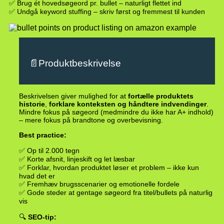
✅ Brug ét hovedsøgeord pr. bullet – naturligt flettet ind
✅ Undgå keyword stuffing – skriv først og fremmest til kunden
📄Produktbeskrivelse
Beskrivelsen giver mulighed for at
fortælle produktets
historie
,
forklare konteksten og håndtere indvendinger
.
Mindre fokus på søgeord (medmindre du ikke har A+ indhold)
– mere fokus på brandtone og overbevisning.
Best practice:
✅ Op til 2.000 tegn
✅ Korte afsnit, linjeskift og let læsbar
✅ Forklar, hvordan produktet løser et problem – ikke kun
hvad det er
✅ Fremhæv brugsscenarier og emotionelle fordele
✅ Gode steder at gentage søgeord fra titel/bullets på naturlig
vis
🔍
SEO-tip: