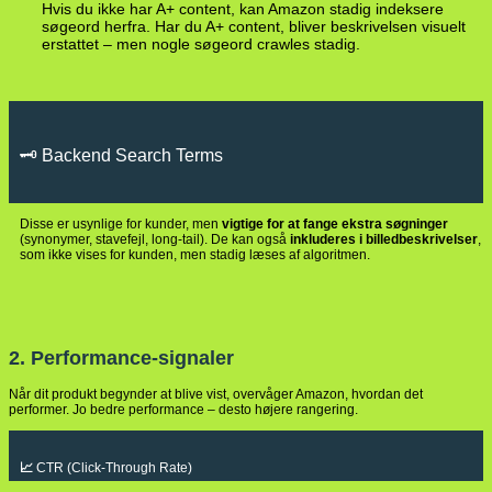
Hvis du ikke har A+ content, kan Amazon stadig indeksere
søgeord herfra. Har du A+ content, bliver beskrivelsen visuelt
erstattet – men nogle søgeord crawles stadig.
🗝️ Backend Search Terms
Disse er usynlige for kunder, men
vigtige for at fange ekstra søgninger
(synonymer, stavefejl, long-tail). De kan også
inkluderes i billedbeskrivelser
,
som ikke vises for kunden, men stadig læses af algoritmen.
2. Performance-signaler
Når dit produkt begynder at blive vist, overvåger Amazon, hvordan det
performer. Jo bedre performance – desto højere rangering.
📈
CTR (Click-Through Rate)