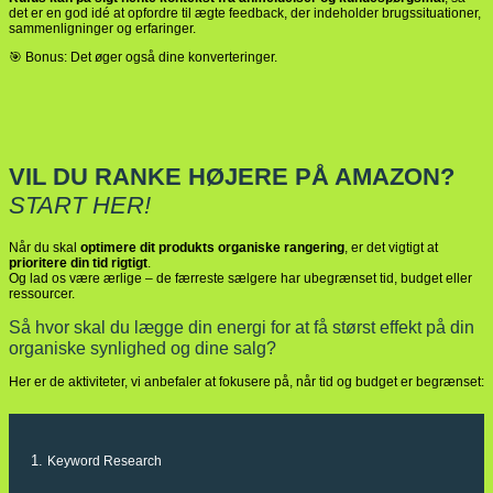
det er en god idé at opfordre til ægte feedback, der indeholder brugssituationer,
sammenligninger og erfaringer.
🎯 Bonus: Det øger også dine konverteringer.
VIL DU RANKE HØJERE PÅ AMAZON?
START HER!
Når du skal
optimere dit produkts organiske rangering
, er det vigtigt at
prioritere din tid rigtigt
.
Og lad os være ærlige – de færreste sælgere har ubegrænset tid, budget eller
ressourcer.
Så hvor skal du lægge din energi for at få størst effekt på din
organiske synlighed og dine salg?
Her er de aktiviteter, vi anbefaler at fokusere på, når tid og budget er begrænset:
1.
Keyword Research