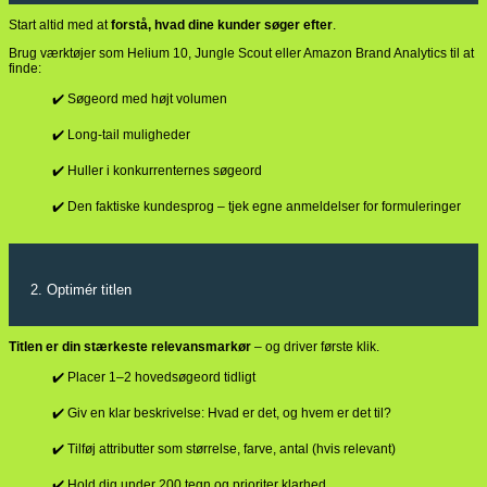
Start altid med at
forstå, hvad dine kunder søger efter
.
Brug værktøjer som Helium 10, Jungle Scout eller Amazon Brand Analytics til at
finde:
✔️ Søgeord med højt volumen
✔️ Long-tail muligheder
✔️ Huller i konkurrenternes søgeord
✔️ Den faktiske kundesprog – tjek egne anmeldelser for formuleringer
2. Optimér titlen
Titlen er din stærkeste relevansmarkør
– og driver første klik.
✔️ Placer 1–2 hovedsøgeord tidligt
✔️ Giv en klar beskrivelse: Hvad er det, og hvem er det til?
✔️ Tilføj attributter som størrelse, farve, antal (hvis relevant)
✔️ Hold dig under 200 tegn og prioriter klarhed.