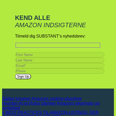
KEND ALLE
AMAZON INDSIGTERNE
Tilmeld dig SUBSTANT’s nyhedsbrev:
Sådan fungerer Amazons ranking algoritme
Hvordan AI og Rufus påvirker Amazons søgninger og
synlighed
4 BEST PRACTICES TIL AMAZON-LISTINGS, DER