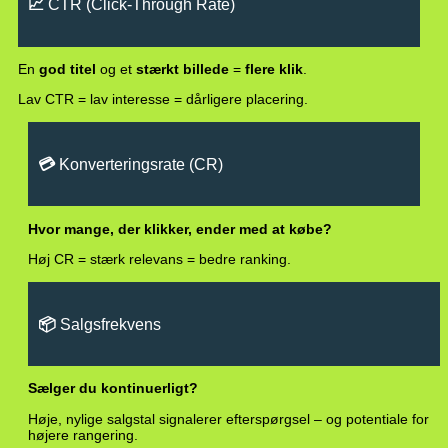
📈
CTR (Click-Through Rate)
En
god titel
og et
stærkt billede
=
flere klik
.
Lav CTR = lav interesse = dårligere placering.
💳
Konverteringsrate (CR)
Hvor mange, der klikker, ender med at købe?
Høj CR = stærk relevans = bedre ranking.
📦
Salgsfrekvens
Sælger du kontinuerligt?
Høje, nylige salgstal signalerer efterspørgsel – og potentiale for
højere rangering.