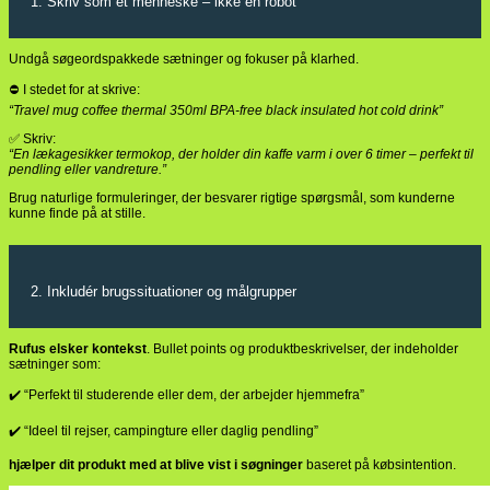
1. Skriv som et menneske – ikke en robot
Undgå søgeordspakkede sætninger og fokuser på klarhed.
⛔ I stedet for at skrive:
“Travel mug coffee thermal 350ml BPA-free black insulated hot cold drink”
✅ Skriv:
“En lækagesikker termokop, der holder din kaffe varm i over 6 timer – perfekt til
pendling eller vandreture.”
Brug naturlige formuleringer, der besvarer rigtige spørgsmål, som kunderne
kunne finde på at stille.
2. Inkludér brugssituationer og målgrupper
Rufus elsker kontekst
. Bullet points og produktbeskrivelser, der indeholder
sætninger som:
✔️ “Perfekt til studerende eller dem, der arbejder hjemmefra”
✔️ “Ideel til rejser, campingture eller daglig pendling”
hjælper dit produkt med at blive vist i søgninger
baseret på købsintention.