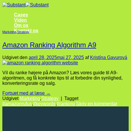
Fortsæt
til
Cases
indhold
Viden
Om os
Kontakt os
Marketing
,
Strategy
Amazon Ranking Algorithm A9
Udgivet den
april 28, 2025
maj 27, 2025
af
Kristína Gavurová
Vil du ranke højere på Amazon? Læs vores guide til A9-
algoritmen, og få konkrete tips til at forbedre din synlighed,
konverteringsrate og salg.
Fortsæt med at læse
→
Udgivet
Marketing
,
Strategy
|
Tagget
#amazonrufus
,
#keywords
,
#ranking
Skriv en kommentar