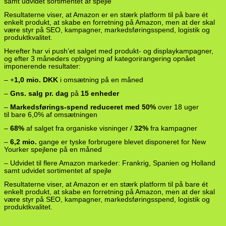
samt udvidet sortimentet af spejle
Resultaterne viser, at Amazon er en stærk platform til på bare ét
enkelt produkt, at skabe en forretning på Amazon, men at der skal
være styr på SEO, kampagner, markedsføringsspend, logistik og
produktkvalitet.
Herefter har vi push’et salget med produkt- og displaykampagner,
og efter 3 måneders opbygning af kategorirangering opnået
imponerende resultater:
– +
1,0 mio. DKK
i omsætning på en måned
–
Gns. salg pr. dag
på
15 enheder
–
Markedsførings-spend reduceret med 50%
over 18 uger
til bare 6,0% af omsætningen
–
68%
af salget fra organiske visninger /
32%
fra kampagner
–
6,2 mio.
gange er tyske forbrugere blevet disponeret for New
Yourker spejlene på en måned
– Udvidet til flere Amazon markeder: Frankrig, Spanien og Holland
samt udvidet sortimentet af spejle
Resultaterne viser, at Amazon er en stærk platform til på bare ét
enkelt produkt, at skabe en forretning på Amazon, men at der skal
være styr på SEO, kampagner, markedsføringsspend, logistik og
produktkvalitet.