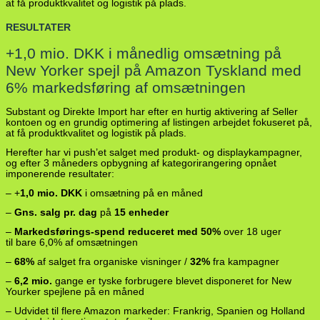
at få produktkvalitet og logistik på plads.
RESULTATER
+1,0 mio. DKK i månedlig omsætning på
New Yorker spejl på Amazon Tyskland med
6% markedsføring af omsætningen
Substant og Direkte Import har efter en hurtig aktivering af Seller
kontoen og en grundig optimering af listingen arbejdet fokuseret på,
at få produktkvalitet og logistik på plads.
Herefter har vi push’et salget med produkt- og displaykampagner,
og efter 3 måneders opbygning af kategorirangering opnået
imponerende resultater:
– +
1,0 mio. DKK
i omsætning på en måned
–
Gns. salg pr. dag
på
15 enheder
–
Markedsførings-spend reduceret med 50%
over 18 uger
til bare 6,0% af omsætningen
–
68%
af salget fra organiske visninger /
32%
fra kampagner
–
6,2 mio.
gange er tyske forbrugere blevet disponeret for New
Yourker spejlene på en måned
– Udvidet til flere Amazon markeder: Frankrig, Spanien og Holland