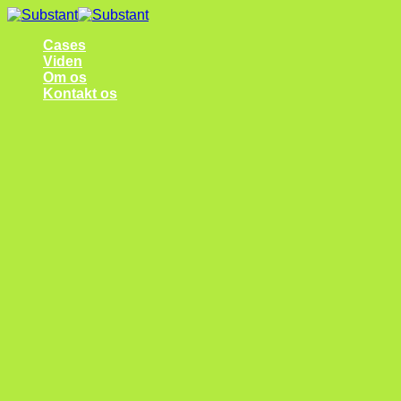
Fortsæt
til
Cases
indhold
Viden
Om os
Kontakt os