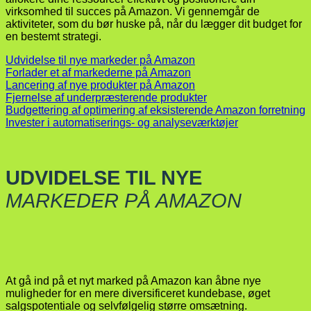
virksomhed til succes på Amazon. Vi gennemgår de
aktiviteter, som du bør huske på, når du lægger dit budget for
en bestemt strategi.
Udvidelse til nye markeder på Amazon
Forlader et af markederne på Amazon
Lancering af nye produkter på Amazon
Fjernelse af underpræsterende produkter
Budgettering af optimering af eksisterende Amazon forretning
Invester i automatiserings- og analyseværktøjer
UDVIDELSE TIL NYE
MARKEDER PÅ AMAZON
At gå ind på et nyt marked på Amazon kan åbne nye
muligheder for en mere diversificeret kundebase, øget
salgspotentiale og selvfølgelig større omsætning.