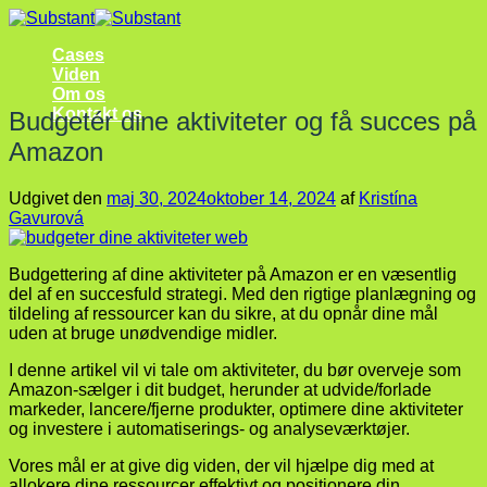
Fortsæt
til
Cases
indhold
Viden
Om os
Kontakt os
Budgetér dine aktiviteter og få succes på
Amazon
Udgivet den
maj 30, 2024
oktober 14, 2024
af
Kristína
Gavurová
Budgettering af dine aktiviteter på Amazon er en væsentlig
del af en succesfuld strategi. Med den rigtige planlægning og
tildeling af ressourcer kan du sikre, at du opnår dine mål
uden at bruge unødvendige midler.
I denne artikel vil vi tale om aktiviteter, du bør overveje som
Amazon-sælger i dit budget, herunder at udvide/forlade
markeder, lancere/fjerne produkter, optimere dine aktiviteter
og investere i automatiserings- og analyseværktøjer.
Vores mål er at give dig viden, der vil hjælpe dig med at
allokere dine ressourcer effektivt og positionere din