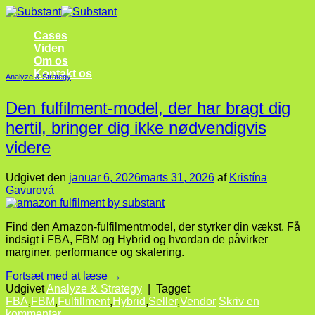
Fortsæt
til
Cases
indhold
Viden
Om os
Kontakt os
Analyze & Strategy
Den fulfilment-model, der har bragt dig
hertil, bringer dig ikke nødvendigvis
videre
Udgivet den
januar 6, 2026
marts 31, 2026
af
Kristína
Gavurová
Find den Amazon-fulfilmentmodel, der styrker din vækst. Få
indsigt i FBA, FBM og Hybrid og hvordan de påvirker
marginer, performance og skalering.
Fortsæt med at læse
→
Udgivet
Analyze & Strategy
|
Tagget
FBA
,
FBM
,
Fulfillment
,
Hybrid
,
Seller
,
Vendor
Skriv en
kommentar