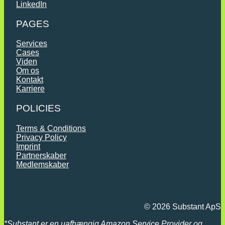
LinkedIn
PAGES
Services
Cases
Viden
Om os
Kontakt
Karriere
POLICIES
Terms & Conditions
Privacy Policy
Imprint
Partnerskaber
Medlemskaber
© 2026 Substant ApS
*
Substant er en uafhængig Amazon Service Provider og