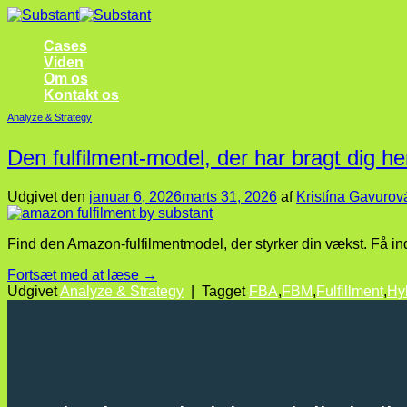
Fortsæt
til
Cases
indhold
Viden
Om os
Kontakt os
Analyze & Strategy
Den fulfilment-model, der har bragt dig her
Udgivet den
januar 6, 2026
marts 31, 2026
af
Kristína Gavurov
Find den Amazon-fulfilmentmodel, der styrker din vækst. Få i
Fortsæt med at læse
→
Udgivet
Analyze & Strategy
|
Tagget
FBA
,
FBM
,
Fulfillment
,
Hy