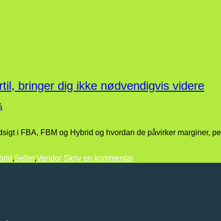
til, bringer dig ikke nødvendigvis videre
á
ndsigt i FBA, FBM og Hybrid og hvordan de påvirker marginer, pe
brid
,
Seller
,
Vendor
Skriv en kommentar