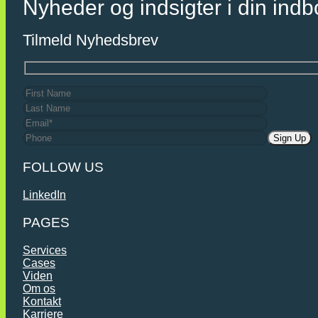
Nyheder og indsigter i din ind
Tilmeld Nyhedsbrev
FOLLOW US
LinkedIn
PAGES
Services
Cases
Viden
Om os
Kontakt
Karriere