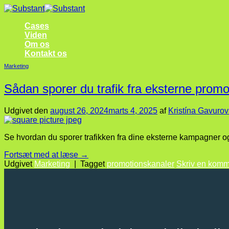
Fortsæt
til
Cases
indhold
Viden
Om os
Kontakt os
Marketing
Sådan sporer du trafik fra eksterne promo
Udgivet den
august 26, 2024
marts 4, 2025
af
Kristína Gavuro
Se hvordan du sporer trafikken fra dine eksterne kampagner o
Fortsæt med at læse
→
Udgivet
Marketing
|
Tagget
promotionskanaler
Skriv en komm