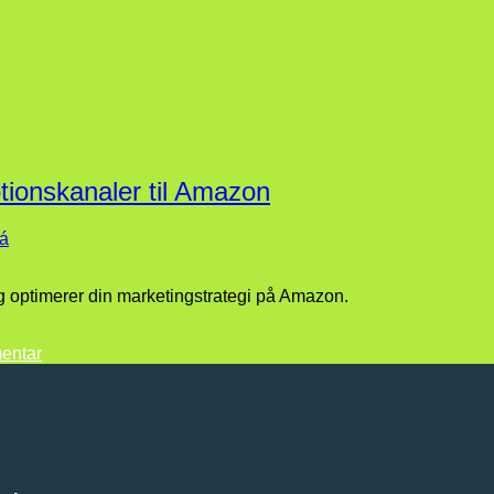
tionskanaler til Amazon
vá
g optimerer din marketingstrategi på Amazon.
entar