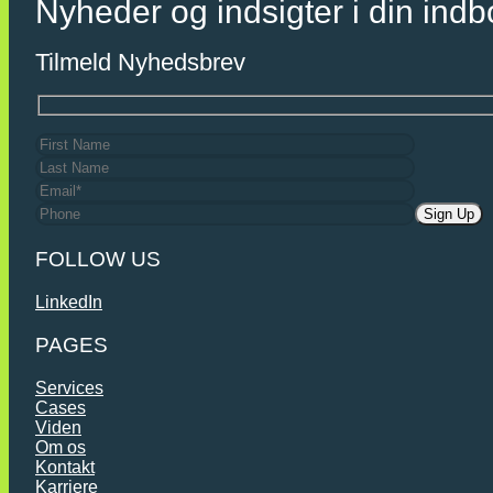
Nyheder og indsigter i din ind
Tilmeld Nyhedsbrev
FOLLOW US
LinkedIn
PAGES
Services
Cases
Viden
Om os
Kontakt
Karriere