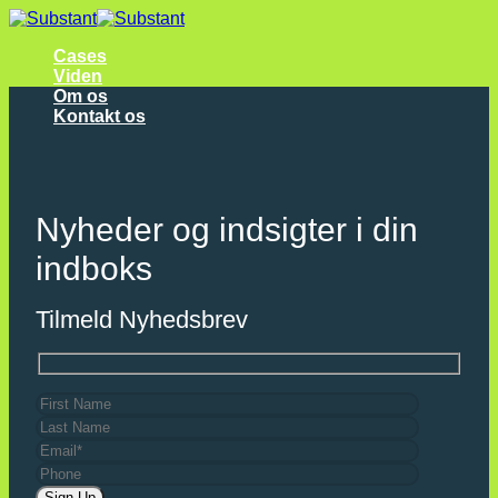
Fortsæt
til
Cases
indhold
Viden
Om os
Kontakt os
Nyheder og indsigter i din
indboks
Tilmeld Nyhedsbrev