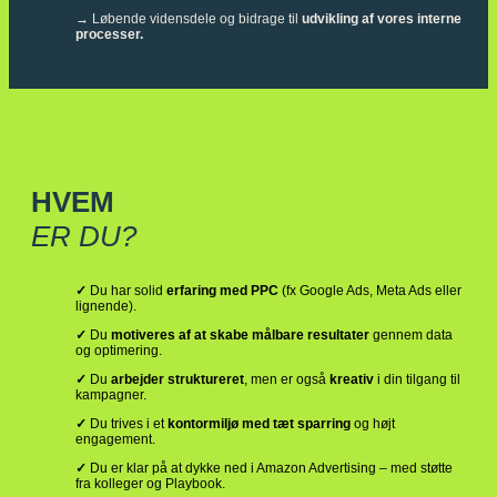
→ Løbende vidensdele og bidrage til
udvikling af vores interne
processer.
HVEM
ER DU?
✓
Du har solid
erfaring med PPC
(fx Google Ads, Meta Ads eller
lignende).
✓
Du
motiveres af at skabe målbare resultater
gennem data
og optimering.
✓
Du
arbejder struktureret
, men er også
kreativ
i din tilgang til
kampagner.
✓
Du trives i et
kontormiljø med tæt sparring
og højt
engagement.
✓
Du er klar på at dykke ned i Amazon Advertising – med støtte
fra kolleger og Playbook.