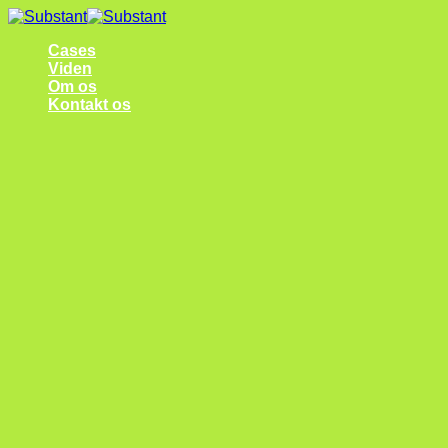
Fortsæt
til
Cases
indhold
Viden
Om os
Kontakt os