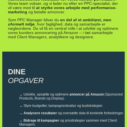
Vores team vokser, og vi leder nu efter en PPC-specialist, der
vil være med til
at styrke vores arbejde med performance-
marketing
og betalte annoncer.
Som PPC Manager bliver du
en del af et ambitiøst, men
uformelt miljø
, hvor faglighed, data og samarbejde er
nøgleordene. Du vil få en central rolle i at udvikle og optimere
vores kunders annoncering på Amazon – i tæt samarbejde
med Client Managers, analytikere og designere.
DINE
OPGAVER
→
Udvikle, opsætte og optimere
annoncer på Amazon
(Sponsored
Products, Brands og Display).
→
Styre budgetter, kampagnestruktur og budstrategier.
→
Analysere resultater
og oversætte data til konkrete forbedringer.
→
Bidrage til kampagner
og prisstrategier sammen med Client
Managers.