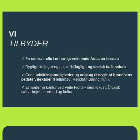
VI
TILBYDER
✓
En
central rolle i et hurtigt voksende Amazon-bureau
.
✓
Dygtige kolleger og et stærkt
fagligt- og socialt fællesskab
.
✓
Gode
udviklingsmuligheder
og
adgang til nogle af branchens
bedste værktøjer
(Helium10, MerchantSpring m.fl.).
✓
Et moderne kontor ved Vejle Fjord – med fokus på fysisk
samarbejde, nærhed og kultur.