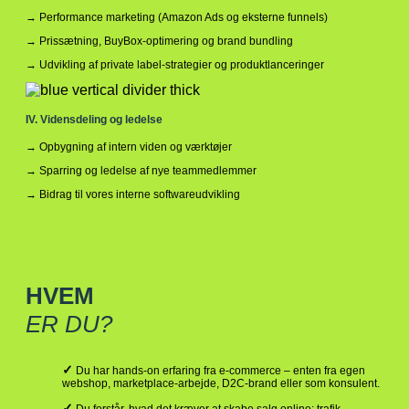
→ Performance marketing (Amazon Ads og eksterne funnels)
→ Prissætning, BuyBox-optimering og brand bundling
→ Udvikling af private label-strategier og produktlanceringer
IV. Vidensdeling og ledelse
→ Opbygning af intern viden og værktøjer
→ Sparring og ledelse af nye teammedlemmer
→ Bidrag til vores interne softwareudvikling
HVEM
ER DU?
✓
Du har hands-on erfaring fra e-commerce – enten fra egen
webshop, marketplace-arbejde, D2C-brand eller som konsulent.
✓
Du forstår, hvad det kræver at skabe salg online: trafik,