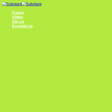
Fortsæt
til
Cases
indhold
Viden
Om os
Kontakt os