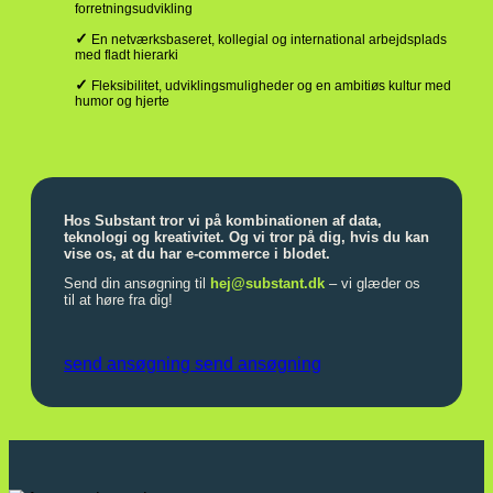
forretningsudvikling
✓
En netværksbaseret, kollegial og international arbejdsplads
med fladt hierarki
✓
Fleksibilitet, udviklingsmuligheder og en ambitiøs kultur med
humor og hjerte
Hos Substant tror vi på kombinationen af data,
teknologi og kreativitet. Og vi tror på dig, hvis du kan
vise os, at du har e-commerce i blodet.
Send din ansøgning til
hej@substant.dk
– vi glæder os
til at høre fra dig!
send ansøgning
send ansøgning