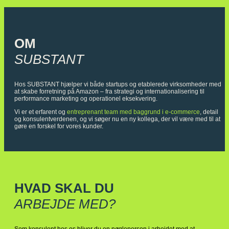
OM
SUBSTANT
Hos SUBSTANT hjælper vi både startups og etablerede virksomheder med
at skabe forretning på Amazon – fra strategi og internationalisering til
performance marketing og operationel eksekvering.
Vi er et erfarent og
entreprenant team med baggrund i e-commerce
, detail
og konsulentverdenen, og vi søger nu en ny kollega, der vil være med til at
gøre en forskel for vores kunder.
HVAD SKAL DU
ARBEJDE MED?
Som konsulent hos os bliver du en nøgleperson i arbejdet med at